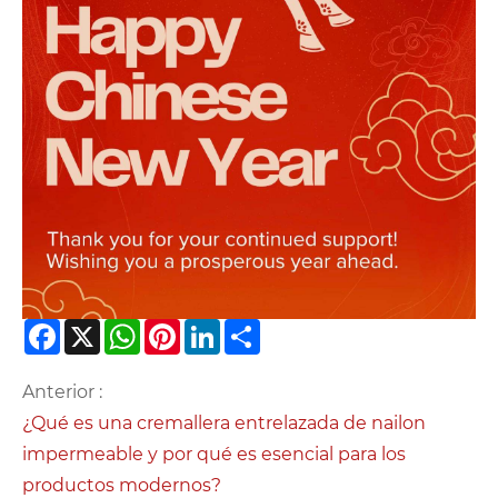
Facebook
X
WhatsApp
Pinterest
LinkedIn
Share
Anterior :
¿Qué es una cremallera entrelazada de nailon
impermeable y por qué es esencial para los
productos modernos?