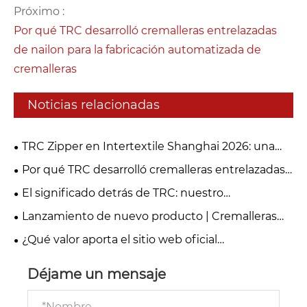
Próximo :
Por qué TRC desarrolló cremalleras entrelazadas
de nailon para la fabricación automatizada de
cremalleras
Noticias relacionadas
TRC Zipper en Intertextile Shanghai 2026: una
exposición exitosa
Por qué TRC desarrolló cremalleras entrelazadas
de nailon para la fabricación automatizada de
El significado detrás de TRC: nuestro
cremalleras
compromiso con la fabricación de cremalleras de
Lanzamiento de nuevo producto | Cremalleras
calidad
invisibles a prueba de explosiones TRC:
¿Qué valor aporta el sitio web oficial
resolviendo el problema de la fácil explosión para
recientemente lanzado de Wenzhou Richu Zipper
las marcas
(TRC) a los clientes globales?
Déjame un mensaje