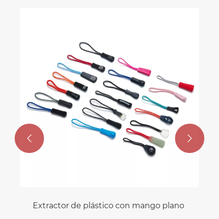
Cr
Ve


Extractor de plástico con mango plano