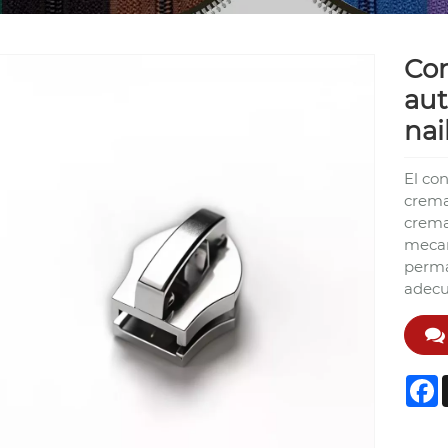
Con
aut
nai
El co
crema
crema
mecan
perma
adecu
F