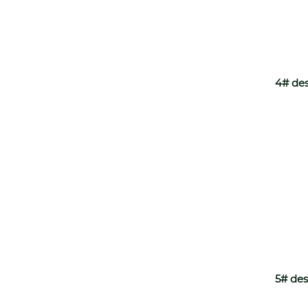
4# des
5# des