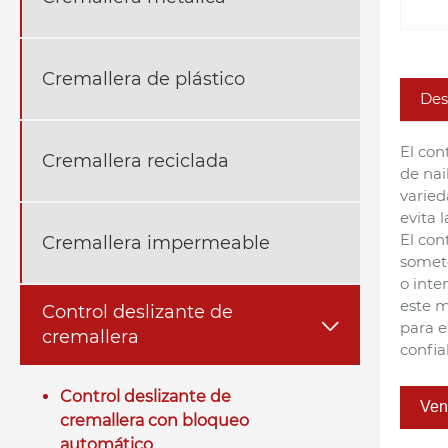
Cremallera de plástico
Des
El con
Cremallera reciclada
de nai
varied
evita 
El con
Cremallera impermeable
somete
o inte
este m
Control deslizante de

para e
cremallera
confia
Control deslizante de
Ven
cremallera con bloqueo
automático