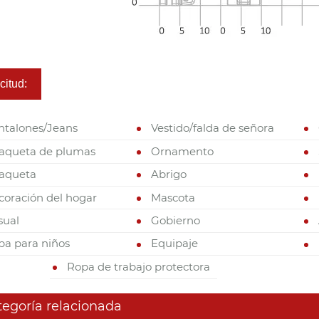
citud:
ntalones/Jeans
Vestido/falda de señora
aqueta de plumas
Ornamento
aqueta
Abrigo
coración del hogar
Mascota
sual
Gobierno
pa para niños
Equipaje
Ropa de trabajo protectora
tegoría relacionada