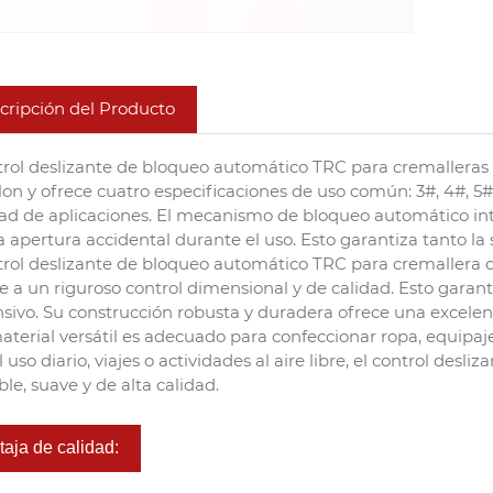
cripción del Producto
trol deslizante de bloqueo automático TRC para cremalleras
lon y ofrece cuatro especificaciones de uso común: 3#, 4#, 5
ad de aplicaciones. El mecanismo de bloqueo automático inte
la apertura accidental durante el uso. Esto garantiza tanto l
trol deslizante de bloqueo automático TRC para cremallera de
 a un riguroso control dimensional y de calidad. Esto garan
nsivo. Su construcción robusta y duradera ofrece una excelente
aterial versátil es adecuado para confeccionar ropa, equipaje,
l uso diario, viajes o actividades al aire libre, el control de
ble, suave y de alta calidad.
taja de calidad: