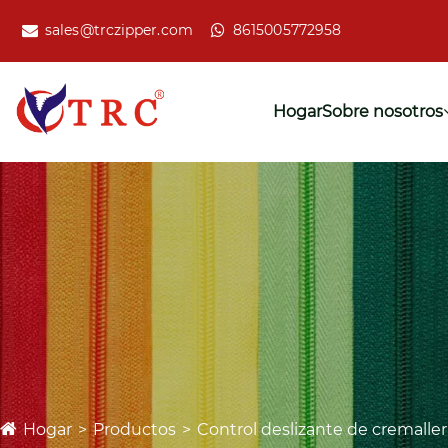
sales@trczipper.com
8615005772958
Hogar
Sobre nosotros
Hogar
Productos
Control deslizante de cremaller