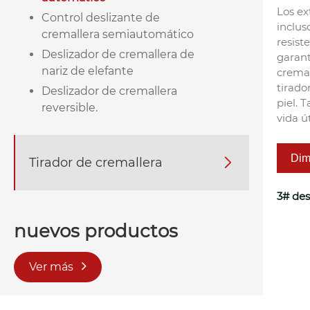
Los ex
Control deslizante de
inclus
cremallera semiautomático
resist
Deslizador de cremallera de
garant
nariz de elefante
cremal
tirado
Deslizador de cremallera
piel. 
reversible.
vida ú
Dim
Tirador de cremallera

3# des
nuevos productos
Ver más